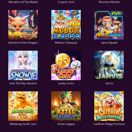
Wonders of Taj Mahal
Crypto Coin
Illuvium Master
Advent of the Dragon
Mobox Olympia
Apes Squad
Into The Fay: Snowie
Lucky Coins
Jarvis
Mahjong Gold: Lion
Aztec Legacy
CaiShen Mega Fortune