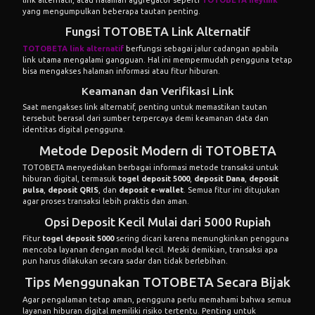
link alternatif, atau halaman aggregator seperti
TOTOBETA heylink
yang mengumpulkan beberapa tautan penting.
Fungsi TOTOBETA Link Alternatif
TOTOBETA link alternatif
berfungsi sebagai jalur cadangan apabila
link utama mengalami gangguan. Hal ini mempermudah pengguna tetap
bisa mengakses halaman informasi atau fitur hiburan.
Keamanan dan Verifikasi Link
Saat mengakses link alternatif, penting untuk memastikan tautan
tersebut berasal dari sumber terpercaya demi keamanan data dan
identitas digital pengguna.
Metode Deposit Modern di TOTOBETA
TOTOBETA menyediakan berbagai informasi metode transaksi untuk
hiburan digital, termasuk
togel deposit 5000
,
deposit Dana
,
deposit
pulsa
,
deposit QRIS
, dan
deposit e-wallet
. Semua fitur ini ditujukan
agar proses transaksi lebih praktis dan aman.
Opsi Deposit Kecil Mulai dari 5000 Rupiah
Fitur
togel deposit 5000
sering dicari karena memungkinkan pengguna
mencoba layanan dengan modal kecil. Meski demikian, transaksi apa
pun harus dilakukan secara sadar dan tidak berlebihan.
Tips Menggunakan TOTOBETA Secara Bijak
Agar pengalaman tetap aman, pengguna perlu memahami bahwa semua
layanan hiburan digital memiliki risiko tertentu. Penting untuk