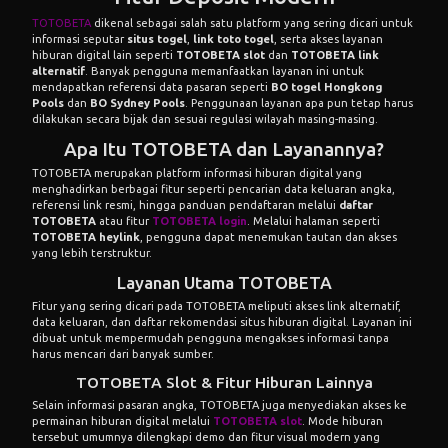
TOTOBETA
dikenal sebagai salah satu platform yang sering dicari untuk
informasi seputar
situs togel
,
link toto togel
, serta akses layanan
hiburan digital lain seperti
TOTOBETA slot
dan
TOTOBETA link
alternatif
. Banyak pengguna memanfaatkan layanan ini untuk
mendapatkan referensi data pasaran seperti
BO togel Hongkong
Pools
dan
BO Sydney Pools
. Penggunaan layanan apa pun tetap harus
dilakukan secara bijak dan sesuai regulasi wilayah masing-masing.
Apa Itu TOTOBETA dan Layanannya?
TOTOBETA merupakan platform informasi hiburan digital yang
menghadirkan berbagai fitur seperti pencarian data keluaran angka,
referensi link resmi, hingga panduan pendaftaran melalui
daftar
TOTOBETA
atau fitur
TOTOBETA login
. Melalui halaman seperti
TOTOBETA heylink
, pengguna dapat menemukan tautan dan akses
yang lebih terstruktur.
Layanan Utama TOTOBETA
Fitur yang sering dicari pada TOTOBETA meliputi akses link alternatif,
data keluaran, dan daftar rekomendasi situs hiburan digital. Layanan ini
dibuat untuk mempermudah pengguna mengakses informasi tanpa
harus mencari dari banyak sumber.
TOTOBETA Slot & Fitur Hiburan Lainnya
Selain informasi pasaran angka, TOTOBETA juga menyediakan akses ke
permainan hiburan digital melalui
TOTOBETA slot
. Mode hiburan
tersebut umumnya dilengkapi demo dan fitur visual modern yang