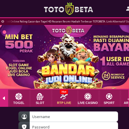
Slot Online Paling Gacor dan Togel 4D Pasaran Resmi Hadiah Terbesar TOTOBETA. Link Alternatif Daftar
Hot
TOGEL
SLOT
RTP LIVE
LIVE CASINO
SPORT
AR