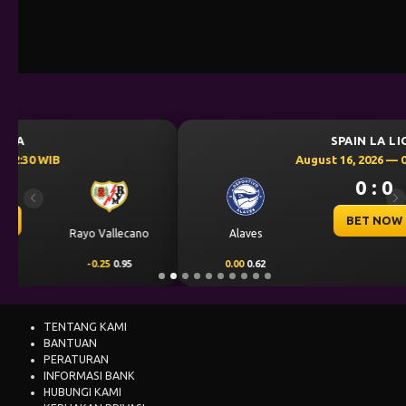
SPAIN LA LIGA
August 16, 2026 — 00:30 WIB
0 : 0
Previous
Ne
BET NOW
Alaves
Getafe
0.00
0.62
0.00
-0.72
TENTANG KAMI
BANTUAN
PERATURAN
INFORMASI BANK
HUBUNGI KAMI