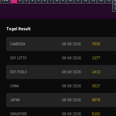
(
)
Togel Result
08-08-2026
HK POOLS
7635
08-08-2026
CAROLINA DAY
1377
08-08-2026
CAROLINA EVE
2413
08-08-2026
TOTO WUHAN
3017
08-08-2026
HK SIANG
9078
08-08-2026
FLORIDA MID
5102