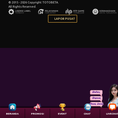
© 2015 - 2026 Copyright TOTOBETA.
All Rights Reserved.
LAPOR PUSAT
BERANDA
PROMOSI
EVENT
CHAT
LIVECHA