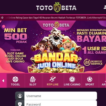
lot Online Paling Gacor dan Togel 4D Pasaran Resmi Hadiah Terbesar TOTOBETA. Link Alternatif Daftar
Hot
TOGEL
SLOT
RTP LIVE
LIVE CASINO
SPORT
AR