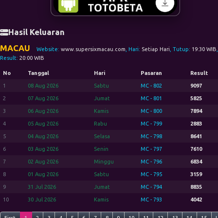
Hasil Keluaran
MACAU
Website:
www.supersixmacau.com
, Hari:
Setiap Hari
, Tutup:
19:30 WIB
,
Result:
20:00 WIB
No
Tanggal
Hari
Pasaran
Result
1
08 Aug 2026
Sabtu
MC - 802
9097
2
07 Aug 2026
Jumat
MC - 801
5825
3
06 Aug 2026
Kamis
MC - 800
7894
4
05 Aug 2026
Rabu
MC - 799
2883
5
04 Aug 2026
Selasa
MC - 798
8641
6
03 Aug 2026
Senin
MC - 797
7610
7
02 Aug 2026
Minggu
MC - 796
6834
8
01 Aug 2026
Sabtu
MC - 795
3159
9
31 Jul 2026
Jumat
MC - 794
8835
10
30 Jul 2026
Kamis
MC - 793
4042
First
1
2
3
4
5
6
7
8
9
10
11
12
13
14
15