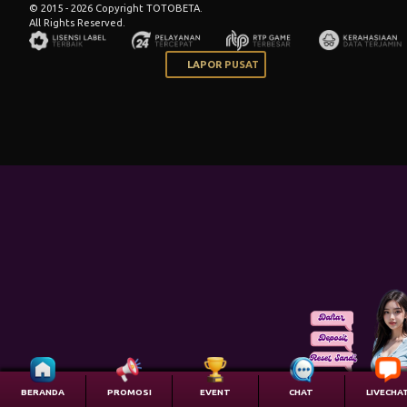
© 2015 - 2026 Copyright TOTOBETA.
All Rights Reserved.
LAPOR PUSAT
BERANDA
PROMOSI
EVENT
CHAT
LIVECHA