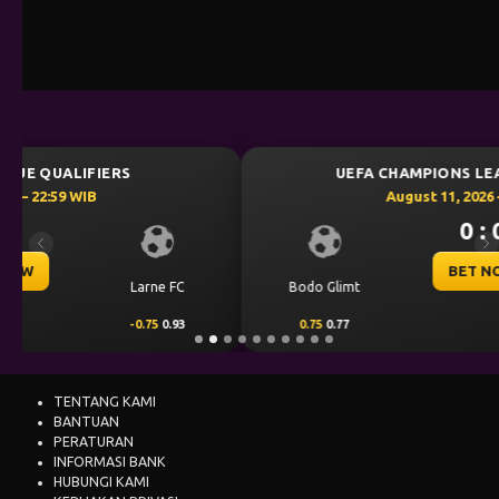
UEFA CHAMPIONS LEAGUE QUALIFIERS
August 11, 2026 — 22:59 WIB
0 : 0
Previous
Ne
BET NOW
Bodo Glimt
Union Saint-Gilloise
0.75
0.77
-0.75
-0.95
TENTANG KAMI
BANTUAN
PERATURAN
INFORMASI BANK
HUBUNGI KAMI