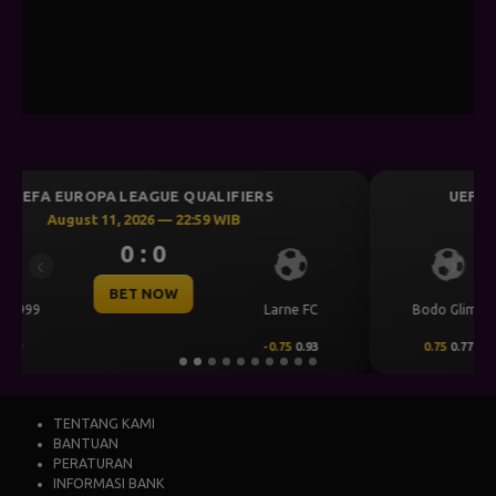
UEFA CHAMPIONS LEAGUE QUALIFIERS
August 11, 2026 — 22:59 WIB
0 : 0
Previous
Next
BET NOW
Bodo Glimt
Union Saint-Gilloise
0.75
0.77
-0.75
-0.95
TENTANG KAMI
BANTUAN
PERATURAN
INFORMASI BANK