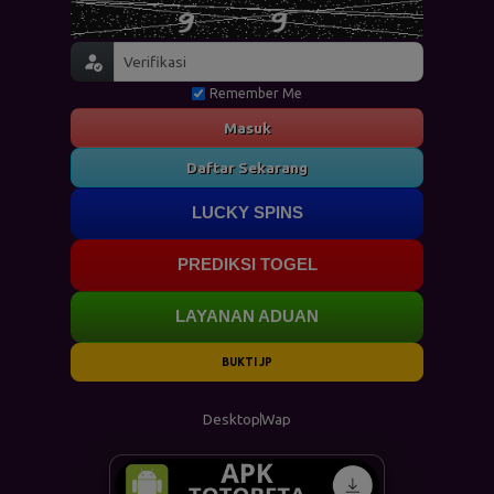
Remember Me
Masuk
Daftar Sekarang
LUCKY SPINS
PREDIKSI TOGEL
LAYANAN ADUAN
BUKTI JP
Desktop
Wap