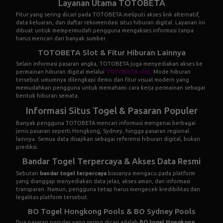
Layanan Utama TOTOBETA
Fitur yang sering dicari pada TOTOBETA meliputi akses link alternatif,
data keluaran, dan daftar rekomendasi situs hiburan digital. Layanan ini
dibuat untuk mempermudah pengguna mengakses informasi tanpa
harus mencari dari banyak sumber.
TOTOBETA Slot & Fitur Hiburan Lainnya
Selain informasi pasaran angka, TOTOBETA juga menyediakan akses ke
permainan hiburan digital melalui
TOTOBETA slot
. Mode hiburan
tersebut umumnya dilengkapi demo dan fitur visual modern yang
memudahkan pengguna untuk memahami cara kerja permainan sebagai
bentuk hiburan semata.
Informasi Situs Togel & Pasaran Populer
Banyak pengguna TOTOBETA mencari informasi mengenai berbagai
jenis pasaran seperti Hongkong, Sydney, hingga pasaran regional
lainnya. Semua data disajikan sebagai referensi hiburan digital, bukan
prediksi.
Bandar Togel Terpercaya & Akses Data Resmi
Sebutan
bandar togel terpercaya
biasanya mengacu pada platform
yang dianggap menyediakan data jelas, akses aman, dan informasi
transparan. Namun, pengguna tetap harus mengecek kredibilitas dan
legalitas platform tersebut.
BO Togel Hongkong Pools & BO Sydney Pools
Dua pasaran populer yang sering dicari adalah
BO togel Hongkong