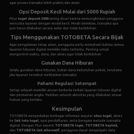
agar proses transaksi lebih praktis dan aman.
Opsi Deposit Kecil Mulai dari 5000 Rupiah
Fitur
togel deposit 5000
sering dicari karena memungkinkan pengguna
mencoba layanan dengan modal kecil. Meski demikian, transaksi apa
pun harus dilakukan secara sadar dan tidak berlebihan.
Tips Menggunakan TOTOBETA Secara Bijak
Agar pengalaman tetap aman, pengguna perlu memahami bahwa semua
layanan hiburan digital memiliki risiko tertentu. Penting untuk
mengontrol waktu, dana, dan akses agar tidak berlebihan.
Gunakan Dana Hiburan
Selalu gunakan dana hiburan, bukan dana kebutuhan pokok, terutama
jika layanan tersebut melibatkan transaksi.
Pahami Regulasi Setempat
Setiap wilayah memiliki aturan berbeda terkait layanan hiburan digital
dan permainan angka. Pastikan seluruh aktivitas yang dilakukan sesuai
hukum yang berlaku.
Kesimpulan
TOTOBETA menyediakan berbagai informasi seputar
situs togel
, akses
ke
link toto togel
, opsi pendaftaran, serta beragam metode transaksi
digital. Dengan fitur seperti
TOTOBETA login
,
TOTOBETA heylink
,
dan
TOTOBETA link alternatif
, pengguna dapat menjelajahi data